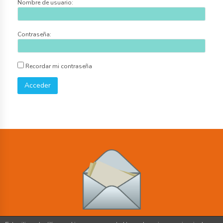
Nombre de usuario:
the
world
mondopencil@gmail.com
Contraseña:
Recordar mi contraseña
Acceder