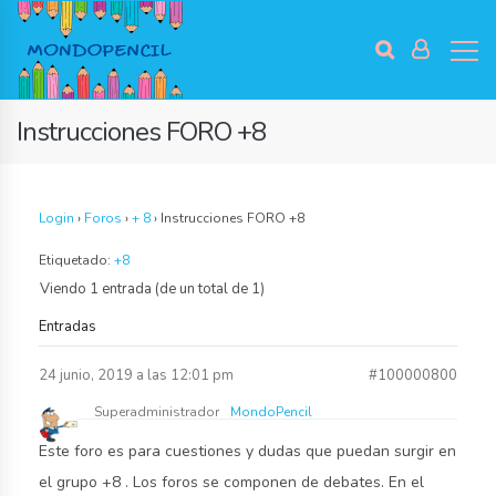
Blog
Profile
Notifications
Activity
Groups
Events
Forums
Instrucciones FORO +8
A
b
o
u
Login
›
Foros
›
+ 8
›
Instrucciones FORO +8
t
U
Etiquetado:
+8
s
Viendo 1 entrada (de un total de 1)
The
Entradas
Cultural
Planet
24 junio, 2019 a las 12:01 pm
#100000800
association
Superadministrador
MondoPencil
Voces
de
Este foro es para cuestiones y dudas que puedan surgir en
la
el grupo +8 . Los foros se componen de debates. En el