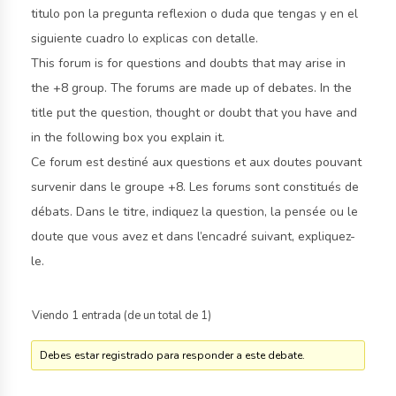
Infancia
titulo pon la pregunta reflexion o duda que tengas y en el
is
siguiente cuadro lo explicas con detalle.
a
This forum is for questions and doubts that may arise in
non-
profit
the +8 group. The forums are made up of debates. In the
organization
title put the question, thought or doubt that you have and
whose
in the following box you explain it.
aim
Ce forum est destiné aux questions et aux doutes pouvant
is
survenir dans le groupe +8. Les forums sont constitués de
discover
débats. Dans le titre, indiquez la question, la pensée ou le
and
present
doute que vous avez et dans l’encadré suivant, expliquez-
cultural
le.
features
found
Viendo 1 entrada (de un total de 1)
in
different
Debes estar registrado para responder a este debate.
places
around